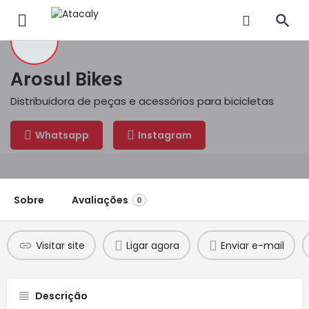
Arosul Bikes
Distribuidora de peças e acessórios para bicicletas
Whatsapp
Instagram
Sobre
Avaliações
0
Visitar site
Ligar agora
Enviar e-mail
Descrição