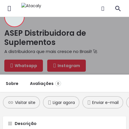
ASEP Distribuidora de
Suplementos
A distribuidora que mais cresce no Brasil! 🚀
Whatsapp
Instagram
Sobre
Avaliações
0
Visitar site
Ligar agora
Enviar e-mail
Descrição