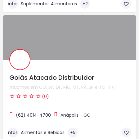
Suplementos Alimentares
+2
Goiás Atacado Distribuidor
Atuamos em GO, BA, DF, MG, MT, PA, SP e TO 🇧🇷
(0)
(62) 4014-4700
Anápolis - GO
Alimentos e Bebidas
+5