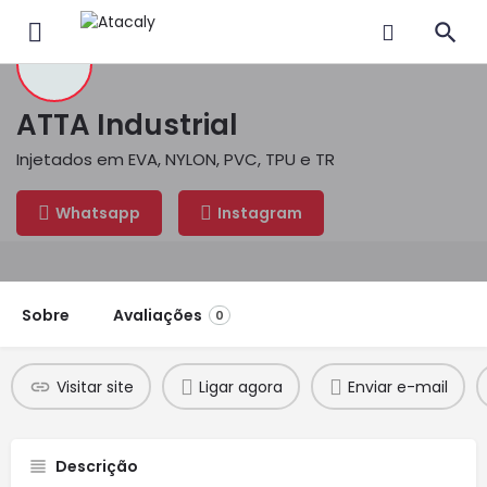
ATTA Industrial
Injetados em EVA, NYLON, PVC, TPU e TR
Whatsapp
Instagram
Sobre
Avaliações
0
Visitar site
Ligar agora
Enviar e-mail
Descrição