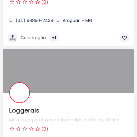
(0)
(34) 98850-2439
Araguari - MG
Construção
+1
Loggerais
Móveis corporativos e sob medida direto da fábrica
(0)