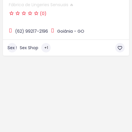
Fábrica de Lingeries Sensuais 🔥
(0)
(62) 99217-2196
Goiânia - GO
Sex Shop
+1