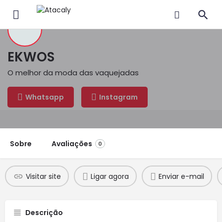
EKWOS
O melhor da moda das vaquejadas
Whatsapp
Instagram
Sobre
Avaliações
0
Visitar site
Ligar agora
Enviar e-mail
Descrição