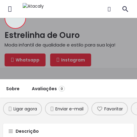
Estrelinha de Ouro
Moda infantil de qualidade e estilo para sua loja!
Whatsapp
Instagram
Sobre
Avaliações
0
Ligar agora
Enviar e-mail
Favoritar
Descrição