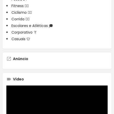
Fitness 🏋️‍♂️
Ciclismo 🚴‍♀️
Corrida 🏃‍♂️
Escolares e Atléticas 🎓
Corporativo 👔
Casuais 👕
Anúncio
Vídeo