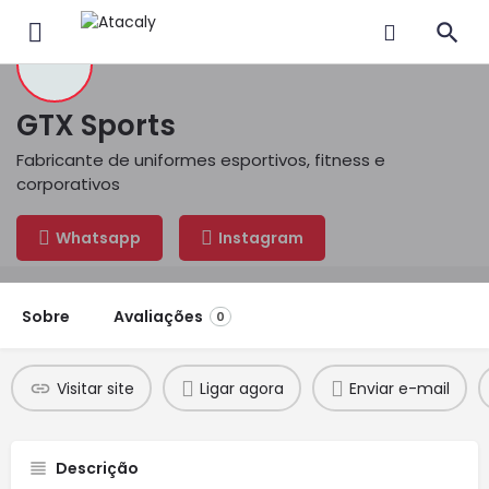
GTX Sports
Fabricante de uniformes esportivos, fitness e
corporativos
Whatsapp
Instagram
Sobre
Avaliações
0
Visitar site
Ligar agora
Enviar e-mail
Descrição