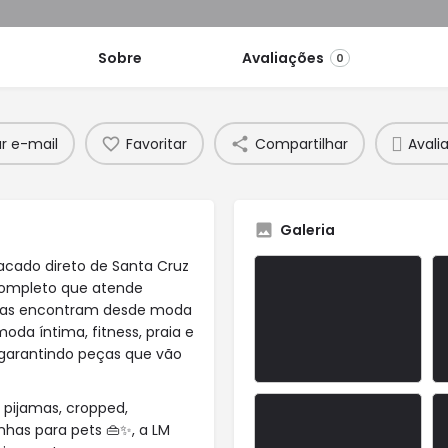
Sobre
Avaliações
0
ar e-mail
Favoritar
Compartilhar
Avalia
Galeria
acado direto de Santa Cruz
completo que atende
ojistas encontram desde moda
oda íntima, fitness, praia e
, garantindo peças que vão
, pijamas, cropped,
has para pets 👜✨, a LM