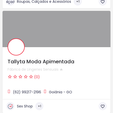
Roupas, Calçados e Acessórios
+1
Tallyta Moda Apimentada
Fábrica de Lingeries Sensuais 🔥
(0)
(62) 99217-2196
Goiânia - GO
Sex Shop
+1