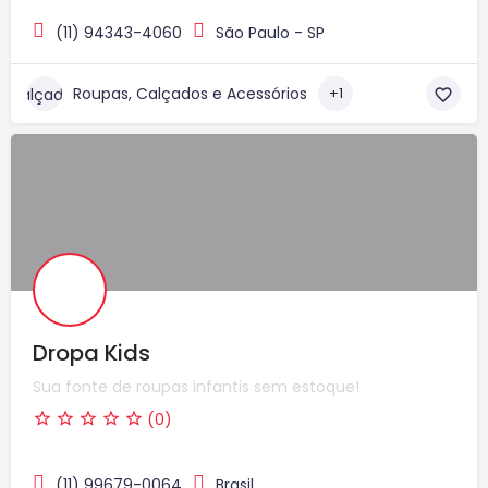
(11) 94343-4060
São Paulo - SP
Roupas, Calçados e Acessórios
+1
Dropa Kids
Sua fonte de roupas infantis sem estoque!
(0)
(11) 99679-0064
Brasil