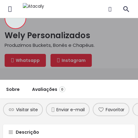
Wely Personalizados
Produzimos Buckets, Bonés e Chapéus.
Whatsapp
Instagram
Sobre
Avaliações
0
Visitar site
Enviar e-mail
Favoritar
Descrição