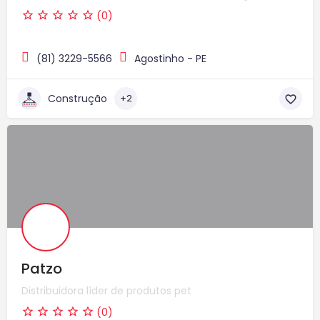
(0)
(81) 3229-5566
Agostinho - PE
Construção
+2
Patzo
Distribuidora líder de produtos pet
(0)