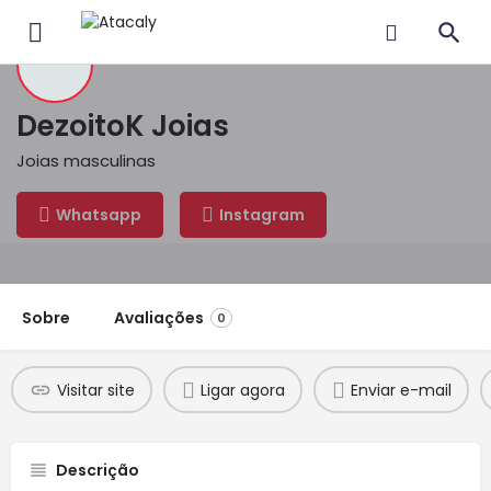
DezoitoK Joias
Joias masculinas
Whatsapp
Instagram
Sobre
Avaliações
0
Visitar site
Ligar agora
Enviar e-mail
Descrição