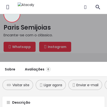
Paris Semijoias
Encante-se com o clássico.
Whatsapp
Instagram
Sobre
Avaliações
0
Visitar site
Ligar agora
Enviar e-mail
Descrição