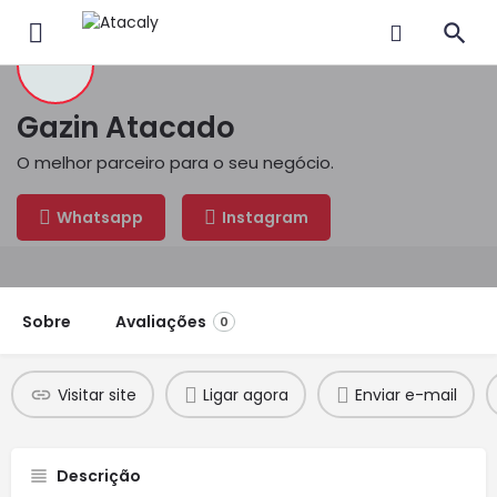
Gazin Atacado
O melhor parceiro para o seu negócio.
Whatsapp
Instagram
Sobre
Avaliações
0
Visitar site
Ligar agora
Enviar e-mail
Descrição