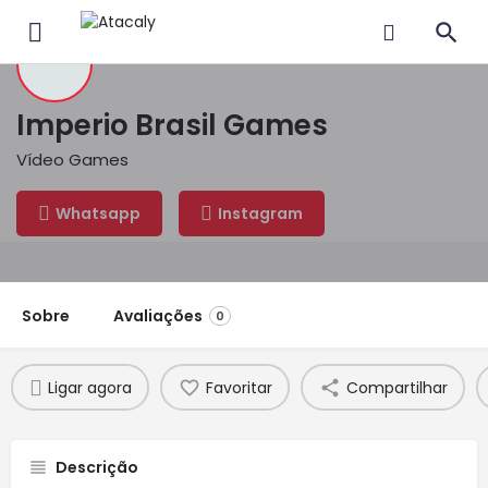
Imperio Brasil Games
Vídeo Games
Whatsapp
Instagram
Sobre
Avaliações
0
Ligar agora
Favoritar
Compartilhar
Descrição