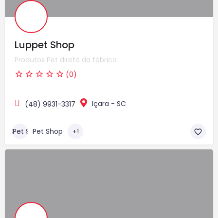
Luppet Shop
Produtos Pet direto da fábrica
(0)
Içara - SC
(48) 9931-3317
Pet Shop
+1