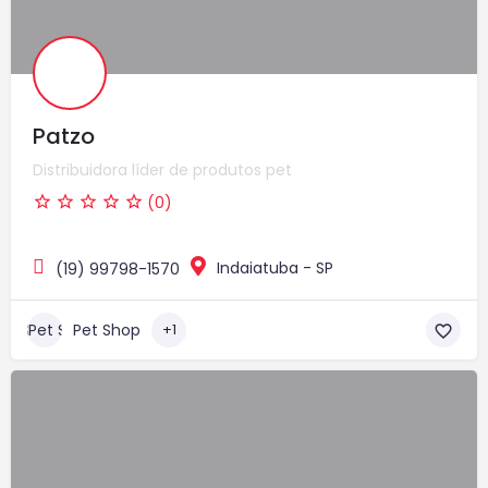
Patzo
Distribuidora líder de produtos pet
(0)
Indaiatuba - SP
(19) 99798-1570
Pet Shop
+1