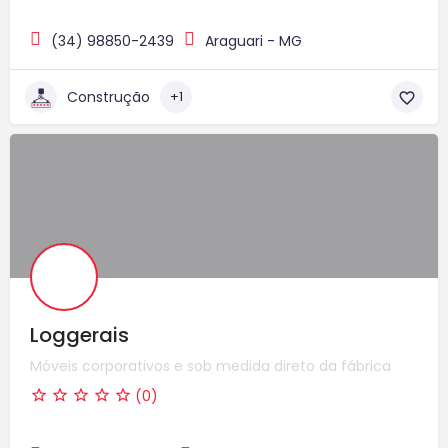
(34) 98850-2439
Araguari - MG
Construção
+1
Loggerais
Móveis corporativos e sob medida direto da fábrica
(0)